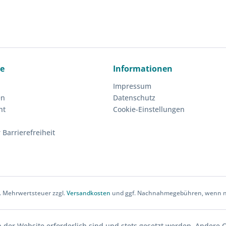
ce
Informationen
Impressum
en
Datenschutz
ht
Cookie-Einstellungen
 Barrierefreiheit
zl. Mehrwertsteuer zzgl.
Versandkosten
und ggf. Nachnahmegebühren, wenn ni
b der Website erforderlich sind und stets gesetzt werden. Andere C