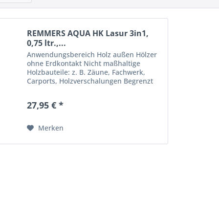
REMMERS AQUA HK Lasur 3in1,
0,75 ltr.,...
Anwendungsbereich Holz außen Hölzer
ohne Erdkontakt Nicht maßhaltige
Holzbauteile: z. B. Zäune, Fachwerk,
Carports, Holzverschalungen Begrenzt
maßhaltige Holzbauteile: z. B.
Klappläden, Profilbretter, Gartenhäuser
27,95 € *
Maßhaltige Holzbauteile...
Merken