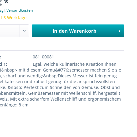
€ *
zgl. Versandkosten
it 5 Werktage
In den
Warenkorb
n
:
081_00081
d 1:
Egal, welche kulinarische Kreation Ihnen
t&nbsp;- mit diesem Gemu&#776;semesser machen Sie sie
n, scharf und wendig:&nbsp;Dieses Messer ist fein genug
Delikatessen und robust genug für die anspruchsvollsten
cke. &nbsp; Perfekt zum Schneiden von Gemüse, Obst und
bensmitteln. Gemüsemesser mit Wellenschliff, hergestellt
weiz. Mit extra scharfem Wellenschliff und ergonomischem
ngenlänge: 8 cm