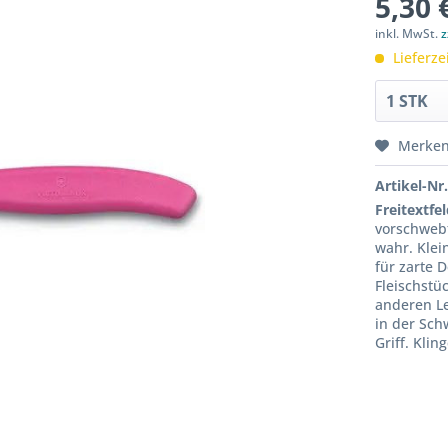
5,30 
inkl. MwSt.
z
Lieferze
Merke
Artikel-Nr.
Freitextfel
vorschweb
wahr. Klei
für zarte 
Fleischstü
anderen Le
in der Sch
Griff. Kli