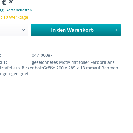
 € *
zgl. Versandkosten
it 10 Werktage
In den
Warenkorb
n
:
047_00087
d 1:
gezeichnetes Motiv mit toller Farbbrillanz
lztafel aus BirkenholzGröße 200 x 285 x 13 mmauf Rahmen
ngen geeignet