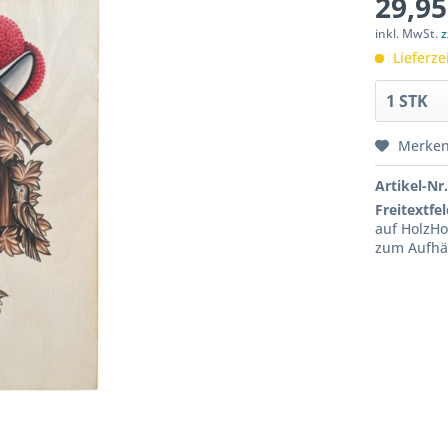
29,95
inkl. MwSt.
z
Lieferze
Merke
Artikel-Nr.
Freitextfel
auf HolzHo
zum Aufhä