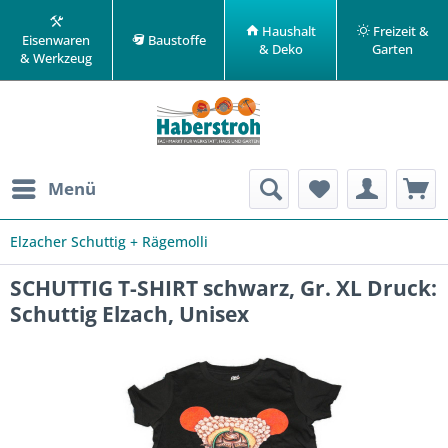
Haushalt
Freizeit &
Eisenwaren
Baustoffe
& Deko
Garten
& Werkzeug
Menü
Elzacher Schuttig + Rägemolli
SCHUTTIG T-SHIRT schwarz, Gr. XL Druck:
Schuttig Elzach, Unisex