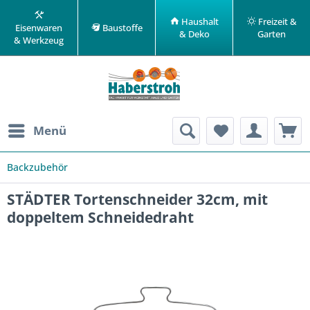
Haushalt
Freizeit &
Eisenwaren
Baustoffe
& Deko
Garten
& Werkzeug
Menü
Backzubehör
STÄDTER Tortenschneider 32cm, mit
doppeltem Schneidedraht