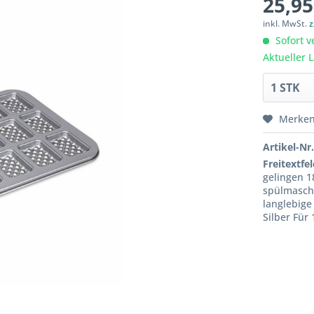
25,95
inkl. MwSt.
z
Sofort v
Aktueller 
Merke
Artikel-Nr.
Freitextfel
gelingen 1
spülmaschi
langlebige
Silber Für 