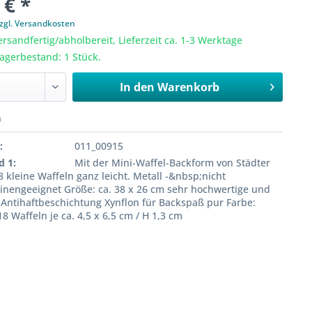
 € *
zgl. Versandkosten
ersandfertig/abholbereit, Lieferzeit ca. 1-3 Werktage
Lagerbestand: 1 Stück.
In den
Warenkorb
n
:
011_00915
d 1:
Mit der Mini-Waffel-Backform von Städter
8 kleine Waffeln ganz leicht. Metall -&nbsp;nicht
nengeeignet Größe: ca. 38 x 26 cm sehr hochwertige und
 Antihaftbeschichtung Xynflon für Backspaß pur Farbe:
18 Waffeln je ca. 4,5 x 6,5 cm / H 1,3 cm