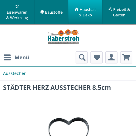
Haushalt
Freizeit &
Eisenwaren
Baustoffe
& Deko
Garten
& Werkzeug
Menü
Ausstecher
STÄDTER HERZ AUSSTECHER 8.5cm