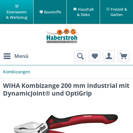
Haushalt
Freizeit &
Eisenwaren
Baustoffe
& Deko
Garten
& Werkzeug
Menü
Kombizangen
WIHA Kombizange 200 mm Industrial mit
DynamicJoint® und OptiGrip