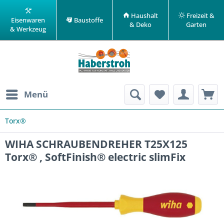
Haushalt
Freizeit &
Eisenwaren
Baustoffe
& Deko
Garten
& Werkzeug
Menü
Torx®
WIHA SCHRAUBENDREHER T25X125
Torx® , SoftFinish® electric slimFix