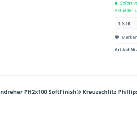
Sofort v
Aktueller 
Merke
Artikel-Nr.
dreher PH2x100 SoftFinish® Kreuzschlitz Phillip