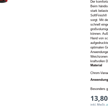
Der komfort
Beim händis
stark belast
SoftFinish® 
sorgt. Mit d
schnell eing
großvolumig
können. Auße
Hand von sc
aufgedruckte
optimalen Gr
Anwendungen
Weichzonen a
kraftvollen 
Material
Chrom-Vana
Anwendun
Besonders g
13,80
inkl. MwSt.
z