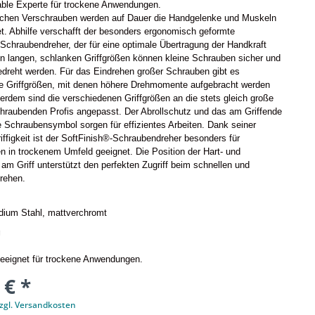
able Experte für trockene Anwendungen.
chen Verschrauben werden auf Dauer die Handgelenke und Muskeln
et. Abhilfe verschafft der besonders ergonomisch geformte
Schraubendreher, der für eine optimale Übertragung der Handkraft
en langen, schlanken Griffgrößen können kleine Schrauben sicher und
edreht werden. Für das Eindrehen großer Schrauben gibt es
e Griffgrößen, mit denen höhere Drehmomente aufgebracht werden
rdem sind die verschiedenen Griffgrößen an die stets gleich große
hraubenden Profis angepasst. Der Abrollschutz und das am Griffende
 Schraubensymbol sorgen für effizientes Arbeiten. Dank seiner
iffigkeit ist der SoftFinish®-Schraubendreher besonders für
 in trockenem Umfeld geeignet. Die Position der Hart- und
m Griff unterstützt den perfekten Zugriff beim schnellen und
Drehen.
dium Stahl, mattverchromt
g
eeignet für trockene Anwendungen.
 € *
zgl. Versandkosten