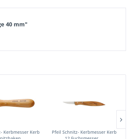
nge 40 mm"
tz- Kerbmesser Kerb
Pfeil Schnitz- Kerbmesser Kerb
Pfei
nitzhaken,...
12 Fuchsmesser,...