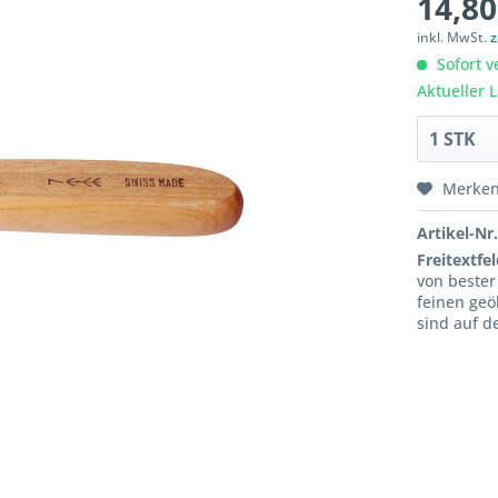
14,80
inkl. MwSt.
z
Sofort v
Aktueller 
Merke
Artikel-Nr.
Freitextfel
von bester 
feinen geö
sind auf d