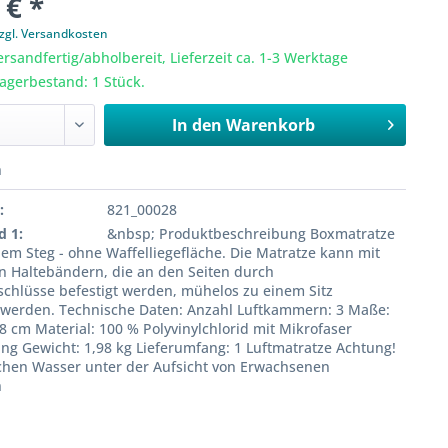
 € *
zgl. Versandkosten
ersandfertig/abholbereit, Lieferzeit ca. 1-3 Werktage
Lagerbestand: 1 Stück.
In den
Warenkorb
n
:
821_00028
d 1:
&nbsp; Produktbeschreibung Boxmatratze
chem Steg - ohne Waffelliegefläche. Die Matratze kann mit
n Haltebändern, die an den Seiten durch
schlüsse befestigt werden, mühelos zu einem Sitz
werden. Technische Daten: Anzahl Luftkammern: 3 Maße:
 8 cm Material: 100 % Polyvinylchlorid mit Mikrofaser
ng Gewicht: 1,98 kg Lieferumfang: 1 Luftmatratze Achtung!
chen Wasser unter der Aufsicht von Erwachsenen
n