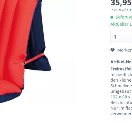
35,95
inkl. MwSt.
z
Sofort v
Aktueller 
Merke
Artikel-Nr.
Freitextfel
mit seitli
den kleine
Schnellver
umgebaut 
192 x 68 x
Beschichtu
Nur im fla
verwende