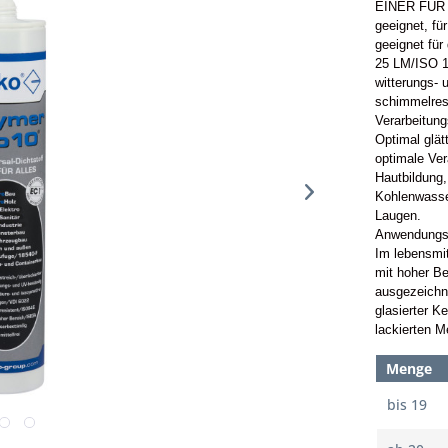
EINER FÜR A
geeignet, fü
geeignet fü
25 LM/ISO 
witterungs- 
schimmelresi
Verarbeitung
Optimal glät
optimale Ver
Hautbildung,
Kohlenwasser
Laugen.
Anwendungs
Im lebensmi
mit hoher B
ausgezeichne
glasierter K
lackierten M
Menge
bis
19