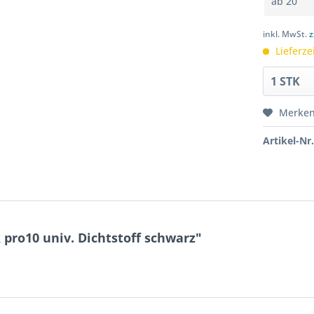
ab
20
inkl. MwSt.
z
Lieferze
Merke
Artikel-Nr.
ro10 univ. Dichtstoff schwarz"