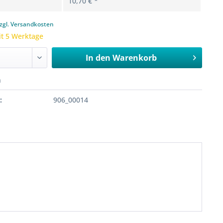
10,70 € *
zgl. Versandkosten
it 5 Werktage
In den
Warenkorb
n
:
906_00014