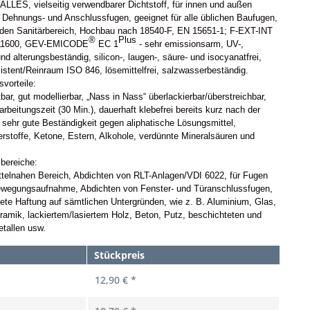
LLES, vielseitig verwendbarer Dichtstoff, für innen und außen
r Dehnungs- und Anschlussfugen, geeignet für alle üblichen Baufugen,
r den Sanitärbereich, Hochbau nach 18540-F, EN 15651-1; F-EXT-INT
®
Plus
11600, GEV-EMICODE
EC 1
- sehr emissionsarm, UV-,
und alterungsbeständig, silicon-, laugen-, säure- und isocyanatfrei,
stent/Reinraum ISO 846, lösemittelfrei, salzwasserbeständig.
svorteile:
tbar, gut modellierbar, „Nass in Nass“ überlackierbar/überstreichbar,
arbeitungszeit (30 Min.), dauerhaft klebefrei bereits kurz nach der
 sehr gute Beständigkeit gegen aliphatische Lösungsmittel,
stoffe, Ketone, Estern, Alkohole, verdünnte Mineralsäuren und
bereiche:
ttelnahen Bereich, Abdichten von RLT-Anlagen/VDI 6022, für Fugen
ewegungsaufnahme, Abdichten von Fenster- und Türanschlussfugen,
te Haftung auf sämtlichen Untergründen, wie z. B. Aluminium, Glas,
eramik, lackiertem/lasiertem Holz, Beton, Putz, beschichteten und
etallen usw.
Stückpreis
12,90 € *