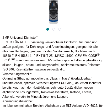
SMP-Universal-Dichtstoff
EINER FÜR ALLES, vielseitig verwendbarer Dichtstoff, für innen und
außen geeignet, für Dehnungs- und Anschlussfugen, geeignet für alle
üblichen Baufugen, geeignet für den Sanitärbereich, Hochbau nach
®
18540-F, EN 15651-1; F-EXT-INT 25 LM/ISO 11600, GEV-EMICODE
Plus
EC 1
- sehr emissionsarm, UV-, witterungs- und alterungsbeständig,
silicon-, laugen-, säure- und isocyanatfrei, schimmelresistent/Reinraum
ISO 846, lösemittelfrei, salzwasserbeständig.
Verarbeitungsvorteile:
Optimal glättbar, gut modellierbar, „Nass in Nass“ überlackierbar/
überstreichbar, optimale Verarbeitungszeit (30 Min.), dauerhaft klebefrei
bereits kurz nach der Hautbildung, sehr gute Beständigkeit gegen
aliphatische Lösungsmittel, Kohlenwasserstoffe, Ketone, Estern,
Alkohole, verdünnte Mineralsäuren und Laugen.
Anwendungsbereiche:
Im lebensmittelnahen Bereich, Abdichten von RLT-Anlagen/VDI 6022, für